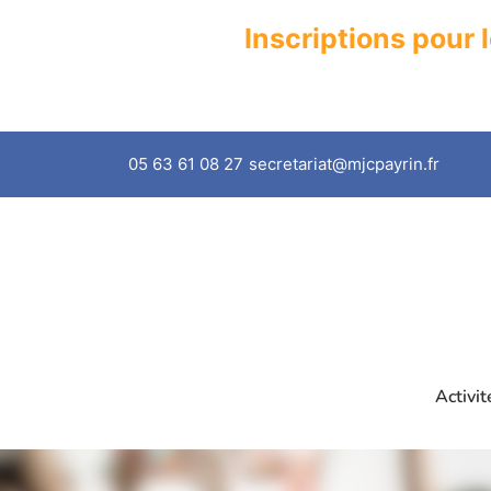
Inscriptions pour 
05 63 61 08 27
secretariat@mjcpayrin.fr
Activit