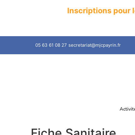
Inscriptions pour 
05 63 61 08 27
secretariat@mjcpayrin.fr
Activit
Fiche Sanitaire